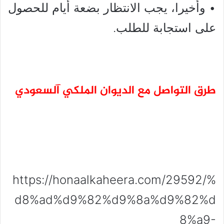
• وأخيرا، يجب الانتظار بضعة أيام للحصول
على استجابة للطلب.
طرق التواصل مع الديوان الملكي آلسعودي
https://honaalkaheera.com/29592/%
d8%ad%d9%82%d9%8a%d9%82%d
8%a9-