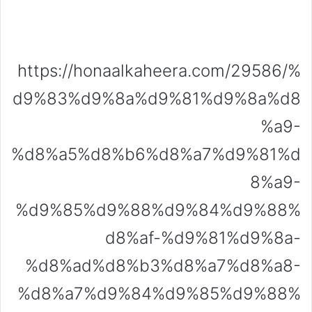
https://honaalkaheera.com/29586/%
d9%83%d9%8a%d9%81%d9%8a%d8
%a9-
%d8%a5%d8%b6%d8%a7%d9%81%d
8%a9-
%d9%85%d9%88%d9%84%d9%88%
d8%af-%d9%81%d9%8a-
%d8%ad%d8%b3%d8%a7%d8%a8-
%d8%a7%d9%84%d9%85%d9%88%