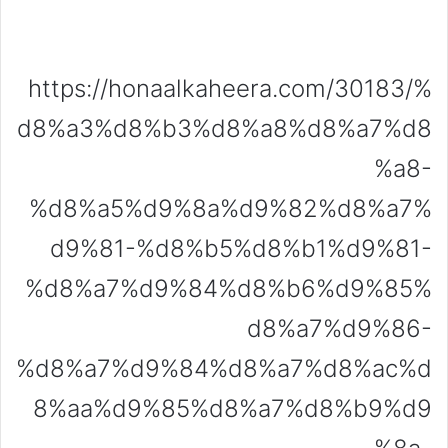
https://honaalkaheera.com/30183/%
d8%a3%d8%b3%d8%a8%d8%a7%d8
%a8-
%d8%a5%d9%8a%d9%82%d8%a7%
d9%81-%d8%b5%d8%b1%d9%81-
%d8%a7%d9%84%d8%b6%d9%85%
d8%a7%d9%86-
%d8%a7%d9%84%d8%a7%d8%ac%d
8%aa%d9%85%d8%a7%d8%b9%d9