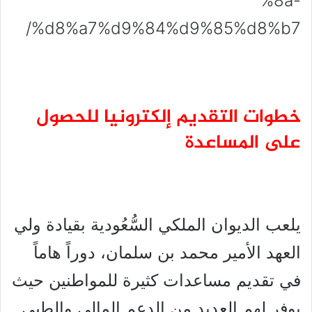
%8a-
%d8%a7%d9%84%d9%85%d8%b7/
خطوات التقديم إلكترونيا للحصول
على المساعدة
يلعب الديوان الملكي السُّعُودية بقيادة ولي
العهد الأمير محمد بن سلمان، دوراً هاماً
في تقديم مساعدات كثيرة للمواطنين حيث
يوفر لهم العديد من الدعم المالي والطبي