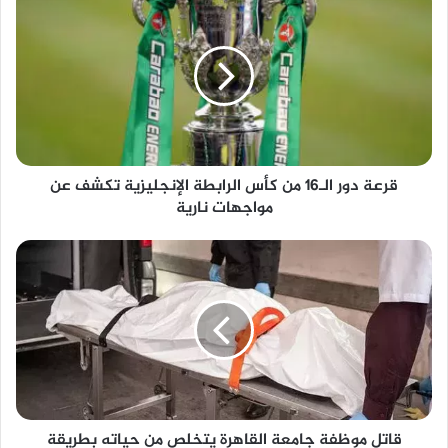
دور
الـ16
من
كأس
الرابطة
الإنجليزية
تكشف
عن
قرعة دور الـ16 من كأس الرابطة الإنجليزية تكشف عن
مواجهات
مواجهات نارية
نارية
قاتل
موظفة
جامعة
القاهرة
يتخلص
من
حياته
بطريقة
بشعة
قاتل موظفة جامعة القاهرة يتخلص من حياته بطريقة
أمام