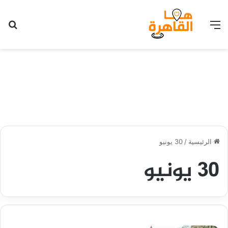
القائمة
بح
الرئيسية
/
30 يونيو
30 يونيو