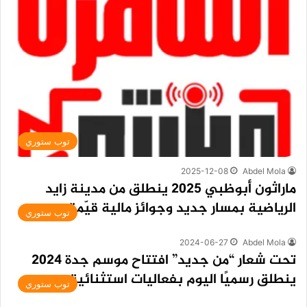
توب ستوري
2025-12-08
Abdel Mola
ماراثون أبوظبي 2025 ينطلق من مدينة زايد
الرياضية بمسار جديد وجوائز مالية قيّمة
توب ستوري
2024-06-27
Abdel Mola
تحت شعار “من جديد” افتتاح موسم جدة 2024
ينطلق رسميًا اليوم بفعاليات استثنائية
توب ستوري