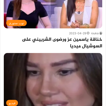
توب ستوري
2023-04-29
rouka
خناقة ياسمين عز ورضوى الشربيني على
السوشيال ميديا
فيديو