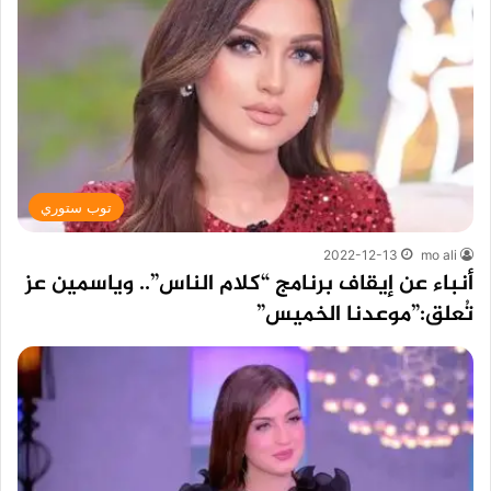
توب ستوري
2022-12-13
mo ali
أنباء عن إيقاف برنامج “كلام الناس”.. وياسمين عز
تُعلق:”موعدنا الخميس”