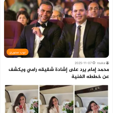
توب ستوري
2025-11-07
rouka
محمد إمام يرد على إشادة شقيقه رامي ويكشف
عن خططه الفنية