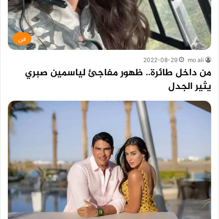
فن
2022-08-29
mo ali
من داخل طائرة.. ظهور مفاجئ لياسمين صبري
يثير الجدل