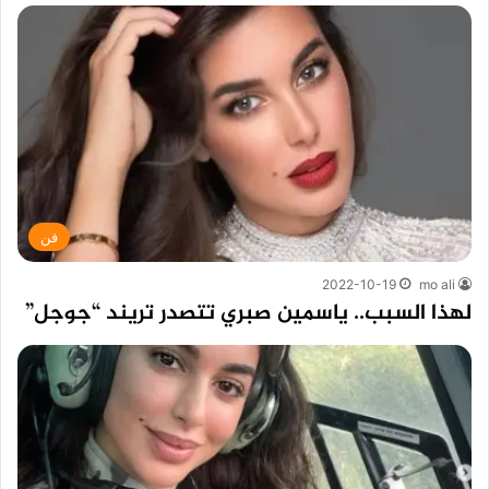
فن
2022-10-19
mo ali
لهذا السبب.. ياسمين صبري تتصدر تريند “جوجل”