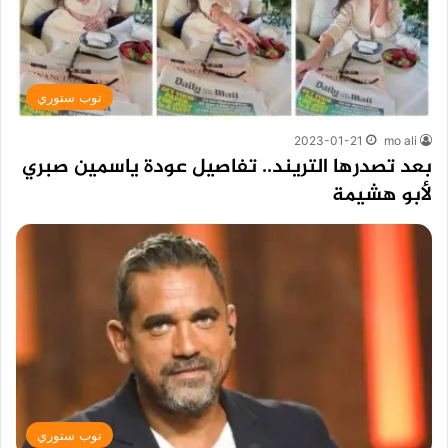
توب ستوري
2023-01-21
mo ali
بعد تصدرها التريند.. تفاصيل عودة ياسمين صبري
لأبو هشيمة
توب ستوري