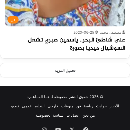
فن
مصطفى محمد
2020-06-25
على شاطئ البحر.. ياسمين صبري تشعل
السوشيال ميديا بصورة
تحميل المزيد
© 2026 حقوق النشر محفوظة لـ هنـا القــاهــرة
الأخبار
حوادث
رياضة
فن
منوعات
خارجي
التعليم
خدمي
فيديو
من نحن
اتصل بنا
سياسة الخصوصية
فيسبوك
‫X
‫YouTube
انستقرام