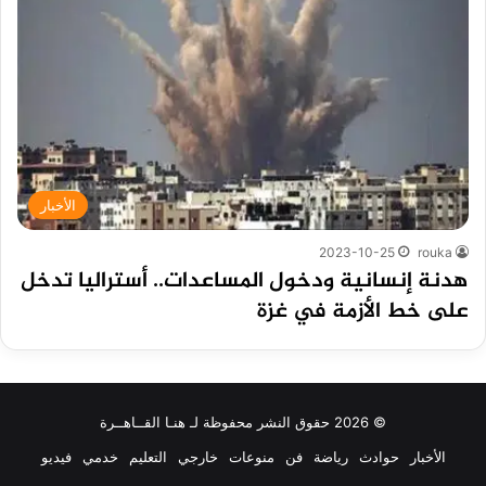
الأخبار
2023-10-25
rouka
هدنة إنسانية ودخول المساعدات.. أستراليا تدخل
على خط الأزمة في غزة
© 2026 حقوق النشر محفوظة لـ هنـا القــاهــرة
الأخبار
حوادث
رياضة
فن
منوعات
خارجي
التعليم
خدمي
فيديو