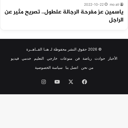
2022-10-22
mo ali
ياسمين عز مفرحة الرجالة علطول.. تصريح مثير عن
الراجل
© 2026 حقوق النشر محفوظة لـ هنـا القــاهــرة
الأخبار
حوادث
رياضة
فن
منوعات
خارجي
التعليم
خدمي
فيديو
من نحن
اتصل بنا
سياسة الخصوصية
فيسبوك
‫X
‫YouTube
انستقرام