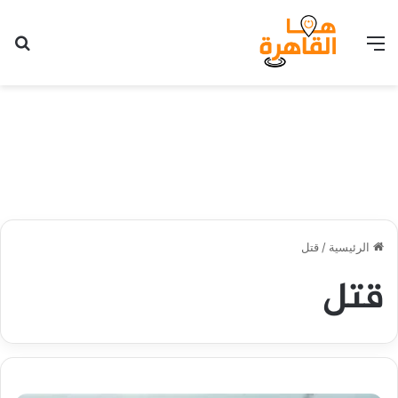
القائمة
بح
الرئيسية
/
قتل
قتل