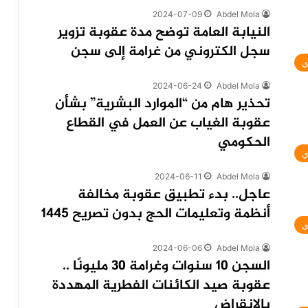
2024-07-09
Abdel Mola
النيابة العامة توضح مدة عقوبة تزوير
سجل الكتروني من غرامة إلى سجن
ي
2024-06-24
Abdel Mola
تحذير هام من “الموارد البشرية” بشأن
عقوبة الغياب عن العمل في القطاع
الحكومي
ي
2024-06-11
Abdel Mola
عاجل.. بدء تطبيق عقوبة مخالفة
أنظمة وتعليمات الحج بدون تصريح 1445
ي
2024-06-06
Abdel Mola
السجن 10 سنوات وغرامة 30 مليونًا ..
عقوبة صيد الكائنات الفطرية المهددة
بالانقراض