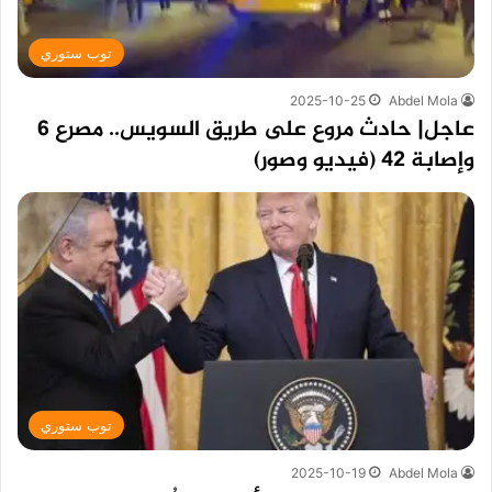
توب ستوري
2025-10-25
Abdel Mola
عاجل| حادث مروع على طريق السويس.. مصرع 6
وإصابة 42 (فيديو وصور)
توب ستوري
2025-10-19
Abdel Mola