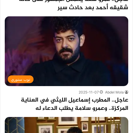
شقيقه أحمد بعد حادث سير
توب ستوري
2025-11-07
Abdel Mola
عاجل.. المطرب إسماعيل الليثي في العناية
المركزة.. وعمرو سلامة يطلب الدعاء له