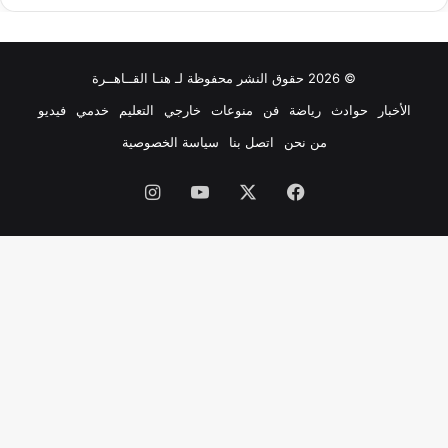
© 2026 حقوق النشر محفوظة لـ هنـا القــاهــرة
الأخبار
حوادث
رياضة
فن
منوعات
خارجي
التعليم
خدمي
فيديو
من نحن
اتصل بنا
سياسة الخصوصية
فيسبوك
‫X
‫YouTube
انستقرام