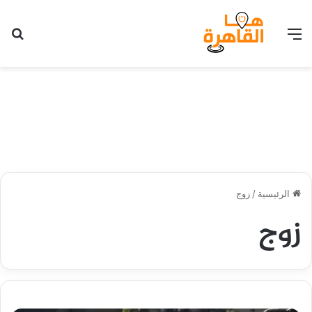
القائمة
بح
الرئيسية
/
زوج
زوج