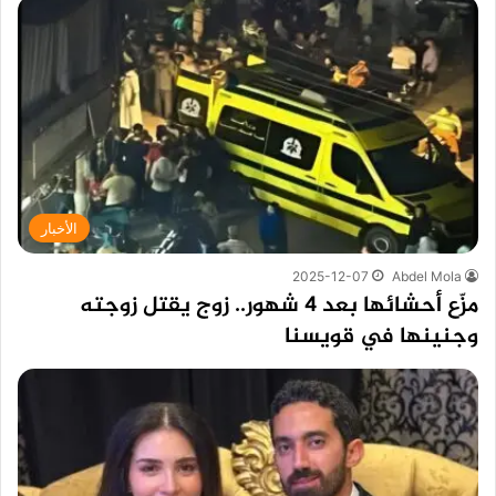
الأخبار
2025-12-07
Abdel Mola
مزّع أحشائها بعد 4 شهور.. زوج يقتل زوجته
وجنينها في قويسنا