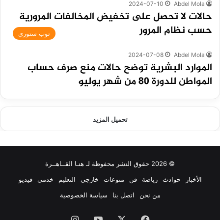
2024-07-10
Abdel Mola
حالات لا تحصل على تخفيض المخالفات المرورية
حسب نظام المرور
توب ستوري
2024-07-08
Abdel Mola
الموارد البشرية توضح حالات منع صرف حساب
المواطن للدورة 80 من شهر يوليو
تحميل المزيد
© 2026 حقوق النشر محفوظة لـ هنـا القــاهــرة
الأخبار
حوادث
رياضة
فن
منوعات
خارجي
التعليم
خدمي
فيديو
من نحن
اتصل بنا
سياسة الخصوصية
فيسبوك
‫X
‫YouTube
انستقرام