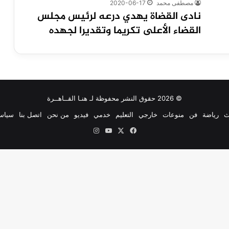
مصطفى محمد
2020-06-17
نادى القضاة يهدي درعه لرئيس مجلس
القضاء الأعلى تكريما وتقديرا لجهده
© 2026 حقوق النشر محفوظة لـ هنـا القــاهــرة
ث
رياضة
فن
منوعات
خارجي
التعليم
خدمي
فيديو
من نحن
اتصل بنا
سياس
‫X
فيسبوك
‫YouTube
انستقرام