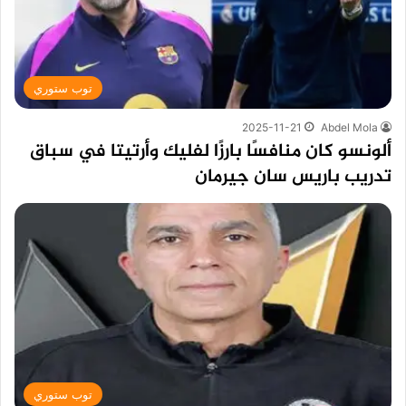
توب ستوري
2025-11-21
Abdel Mola
ألونسو كان منافسًا بارزًا لفليك وأرتيتا في سباق
تدريب باريس سان جيرمان
توب ستوري