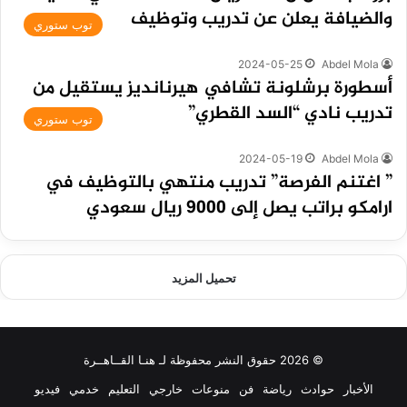
والضيافة يعلن عن تدريب وتوظيف
توب ستوري
2024-05-25
Abdel Mola
أسطورة برشلونة تشافي هيرنانديز يستقيل من
تدريب نادي “السد القطري”
توب ستوري
2024-05-19
Abdel Mola
” اغتنم الفرصة” تدريب منتهي بالتوظيف في
ارامكو براتب يصل إلى 9000 ريال سعودي
تحميل المزيد
© 2026 حقوق النشر محفوظة لـ هنـا القــاهــرة
الأخبار
حوادث
رياضة
فن
منوعات
خارجي
التعليم
خدمي
فيديو