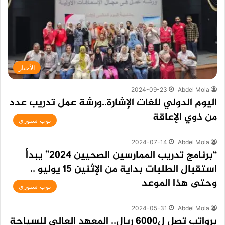
الأخبار
2024-09-23
Abdel Mola
اليوم الدولي للغات الإشارة..ورشة عمل تدريب عدد
من ذوي الإعاقة
توب ستوري
2024-07-14
Abdel Mola
“برنامج تدريب الممارسين الصحيين 2024” يبدأ
استقبال الطلبات بداية من الإثنين 15 يوليو ..
وحتى هذا الموعد
توب ستوري
2024-05-31
Abdel Mola
برواتب تصل ل6000 ريال.. المعهد العالي للسياحة