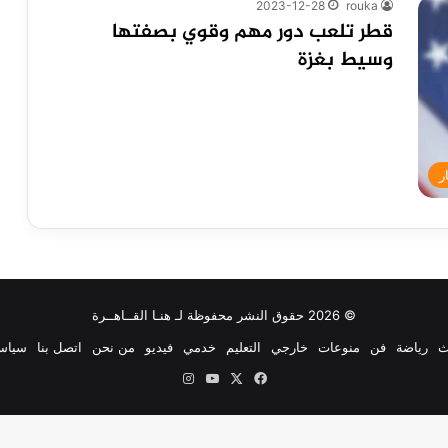
2023-12-28
rouka
قطر تلعب دور مهم وقوي بصفتها
وسيط بغزة
ر
© 2026 حقوق النشر محفوظة لـ هنـا القــاهــرة
ث
رياضة
فن
منوعات
خارجي
التعليم
خدمي
فيديو
من نحن
اتصل بنا
سياس
‫X
فيسبوك
‫YouTube
انستقرام