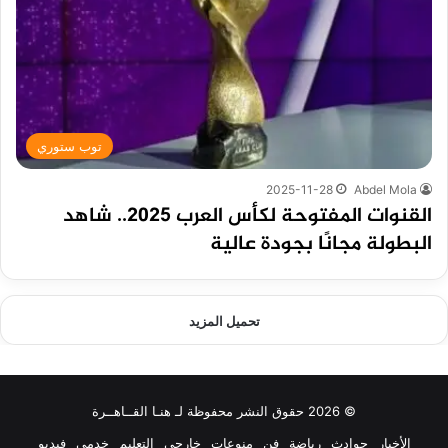
توب ستوري
2025-11-28
Abdel Mola
القنوات المفتوحة لكأس العرب 2025.. شاهد
البطولة مجانًا بجودة عالية
تحميل المزيد
© 2026 حقوق النشر محفوظة لـ هنـا القــاهــرة
الأخبار
حوادث
رياضة
فن
منوعات
خارجي
التعليم
خدمي
فيديو