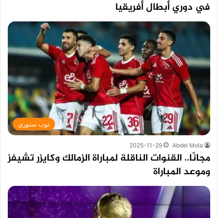
في دوري أبطال أفريقيا
توب ستوري
2025-11-29
Abdel Mola
مجانًا.. القنوات الناقلة لمباراة الزمالك وكايزر تشيفز
وموعد المباراة