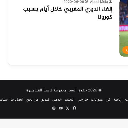
2020-06-09
Abdel Mola
إلغاء الدوري المغربي خلال أيام بسبب
كورونا
ة
© 2026 حقوق النشر محفوظة لـ هنـا القــاهــرة
ث
رياضة
فن
منوعات
خارجي
التعليم
خدمي
فيديو
من نحن
اتصل بنا
سياس
‫X
فيسبوك
‫YouTube
انستقرام