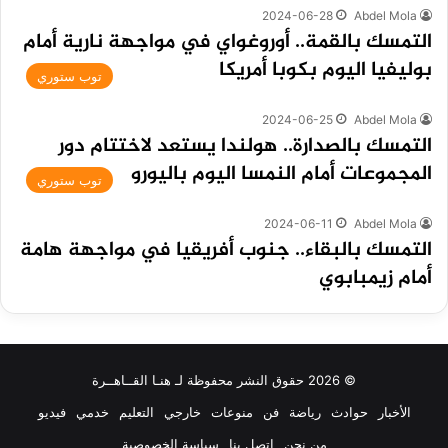
2024-06-28
Abdel Mola
التمسك بالقمة.. أوروغواي في مواجهة نارية أمام
بوليفيا اليوم بكوبا أمريكا
توب ستوري
2024-06-25
Abdel Mola
التمسك بالصدارة.. هولندا يستعد لاختتام دور
المجموعات أمام النمسا اليوم باليورو
توب ستوري
2024-06-11
Abdel Mola
التمسك بالبقاء.. جنوب أفريقيا في مواجهة هامة
أمام زيمبابوي
© 2026 حقوق النشر محفوظة لـ هنـا القــاهــرة
الأخبار
حوادث
رياضة
فن
منوعات
خارجي
التعليم
خدمي
فيديو
من نحن
اتصل بنا
سياسة الخصوصية