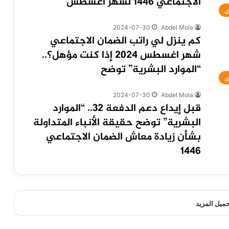
الاجتماعي 1446 لشهر أغسطس
ي
2024-07-30
Abdel Mola
كم ينزل لي راتب الضمان الاجتماعي
شهر اغسطس 2024 إذا كنت مؤهل؟..
“الموارد البشرية” توضح
ي
2024-07-30
Abdel Mola
قبل إيداع دعم الدفعة 32.. “الموارد
البشرية” توضح حقيقة الأنباء المتداولة
بشأن زيادة معاش الضمان الاجتماعي
1446
حميل المزيد