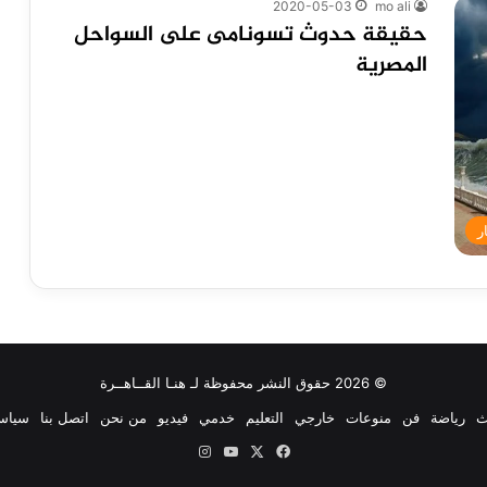
2020-05-03
mo ali
حقيقة حدوث تسونامى على السواحل
المصرية
ر
© 2026 حقوق النشر محفوظة لـ هنـا القــاهــرة
ث
رياضة
فن
منوعات
خارجي
التعليم
خدمي
فيديو
من نحن
اتصل بنا
سياس
‫X
فيسبوك
‫YouTube
انستقرام