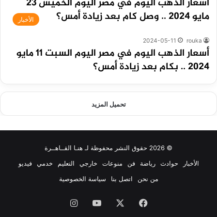
أسعار الذهب اليوم في مصر اليوم الخميس 23
مايو 2024 .. وصل كام بعد زيادة أمس؟
الأخبار
2024-05-11
rouka
أسعار الذهب اليوم في مصر اليوم السبت 11 مايو
2024 .. بكام بعد زيادة أمس؟
تحميل المزيد
© 2026 حقوق النشر محفوظة لـ هنـا القــاهــرة
الأخبار
حوادث
رياضة
فن
منوعات
خارجي
التعليم
خدمي
فيديو
من نحن
اتصل بنا
سياسة الخصوصية
فيسبوك
‫X
‫YouTube
انستقرام