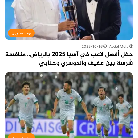
توب ستوري
2025-10-16
Abdel Mola
حفل أفضل لاعب في آسيا 2025 بالرياض.. منافسة
شرسة بين عفيف والدوسري وحنّابي
توب ستوري