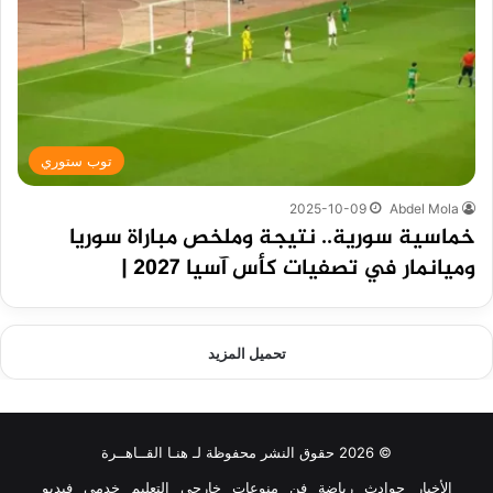
توب ستوري
2025-10-09
Abdel Mola
خماسية سورية.. نتيجة وملخص مباراة سوريا
وميانمار في تصفيات كأس آسيا 2027 |
تحميل المزيد
© 2026 حقوق النشر محفوظة لـ هنـا القــاهــرة
الأخبار
حوادث
رياضة
فن
منوعات
خارجي
التعليم
خدمي
فيديو