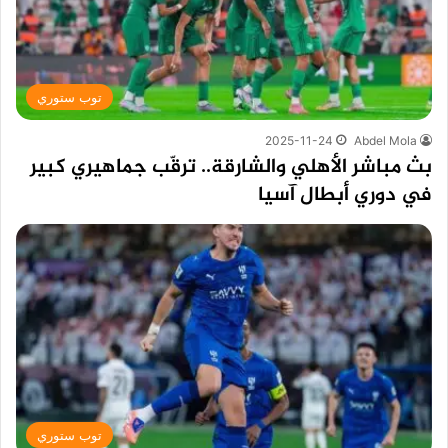
توب ستوري
2025-11-24
Abdel Mola
بث مباشر الأهلي والشارقة.. ترقّب جماهيري كبير
في دوري أبطال آسيا
توب ستوري