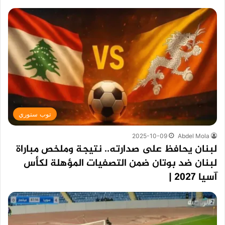
توب ستوري
2025-10-09
Abdel Mola
لبنان يحافظ على صدارته.. نتيجة وملخص مباراة
لبنان ضد بوتان ضمن التصفيات المؤهلة لكأس
آسيا 2027 |