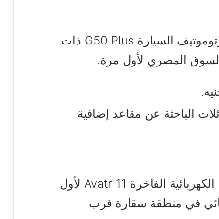
أطلقت شركة منصور إم جي أوتوموتيف السيارة G50 Plus ذات
لعائلات الباحثة عن مقاعد إضافية
قدمت قصراوي جروب السيارة الكهربائية الفاخرة Avatr 11 لأول
ائي في منطقة سقارة قرب