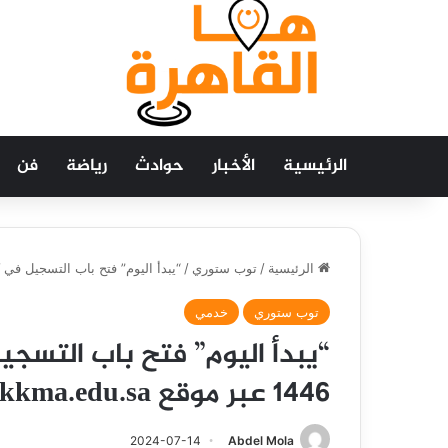
الرئيسية
الأخبار
حوادث
رياضة
فن
الرئيسية
/
توب ستوري
/
“يبدأ اليوم” فتح باب التسجيل في كلية الملك خالد العسك
توب ستوري
خدمي
“يبدأ اليوم” فتح باب التسجي
1446 عبر موقع kkma.edu.sa.. سجل الآن
2024-07-14
Abdel Mola