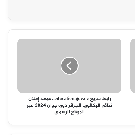
رابط
سريع
education.gov.dz..
موعد
إعلان
نتائج
البكالوريا
الجزائر
دورة
رابط سريع education.gov.dz.. موعد إعلان
جوان
نتائج البكالوريا الجزائر دورة جوان 2024 عبر
2024
الموقع الرسمي
عبر
الموقع
الرسمي