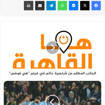
فيسبوك
‫X
ماسنجر
واتساب
تيلقرام
مشاركة عبر البريد
طباعة
الجانب
المظلم
من
شخصية
حاتم
في
فيلم
"هي
فوضى"
الجانب المظلم من شخصية حاتم في فيلم "هي فوضى"
مانشستر
سيتي
يحدد
أول
الراحلين