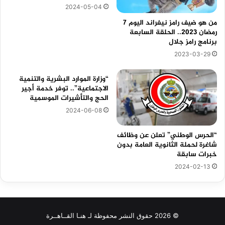
2024-05-04
من هو ضيف رامز نيفراند اليوم 7
رمضان 2023.. الحلقة السابعة
برنامج رامز جلال
2023-03-29
“وزارة الموارد البشرية والتنمية
الاجتماعية”.. توفر خدمة أجير
الحج والتأشيرات الموسمية
2024-06-08
“الحرس الوطني” تعلن عن وظائف
شاغرة لحملة الثانوية العامة بدون
خبرات سابقة
2024-02-13
© 2026 حقوق النشر محفوظة لـ هنـا القــاهــرة