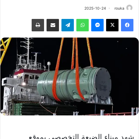
2025-10-24
rouka
فيسبوك
‫X
ماسنجر
واتساب
تيلقرام
مشاركة عبر البريد
طباعة
شهد ميناء الضبعة التخصصي بموقع