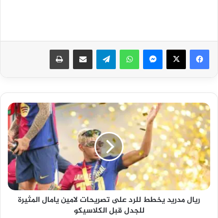
فيسبوك
‫X
ماسنجر
واتساب
تيلقرام
مشاركة عبر البريد
طباعة
ريال
مدريد
يخطط
للرد
على
تصريحات
لامين
يامال
المثيرة
ريال مدريد يخطط للرد على تصريحات لامين يامال المثيرة
للجدل
للجدل قبل الكلاسيكو
قبل