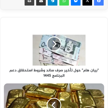
"بيان
هام"
حول
تأخير
صرف
ساند
وشروط
استحقاق
دعم
"بيان هام" حول تأخير صرف ساند وشروط استحقاق دعم
البرنامج
البرنامج 1445
1445
سعر
سبائك
الذهب
اليوم
في