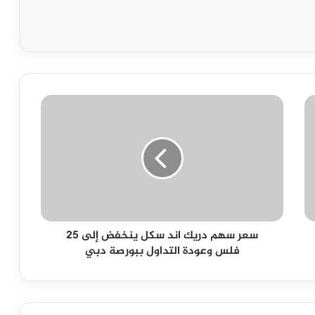
سعر
سهم
دريك
اند
سكل
ينخفض
إلى
25
فلس
سعر سهم دريك اند سكل ينخفض إلى 25
وعودة
فلس وعودة التداول ببورصة دبي
التداول
ببورصة
دبي