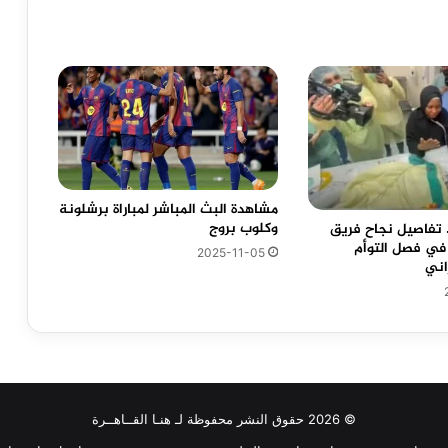
مشاهدة البث المباشر لمباراة برشلونة
وكلوب بروج
عة.. تفاصيل نجاح فريق
ي فصل التوأم
2025-11-05
اني
© 2026 حقوق النشر محفوظة لـ هنـا القــاهــرة