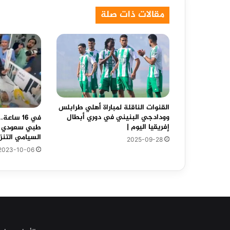
مقالات ذات صلة
القنوات الناقلة لمباراة أهلي طرابلس
وودادجي البنيني في دوري أبطال
في 16 سا
إفريقيا اليوم |
طبي سعودي ف
السيامي التنز
2025-09-28
2023-10-06