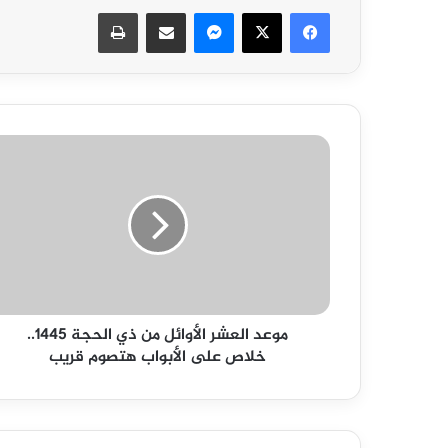
فيسبوك
‫X
ماسنجر
مشاركة عبر البريد
طباعة
موعد
العشر
الأوائل
من
ذي
الحجة
1445..
خلاص
على
موعد العشر الأوائل من ذي الحجة 1445..
الأبواب
خلاص على الأبواب هتصوم قريب
هتصوم
قريب