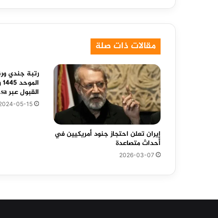
نكهة
مقالات ذات صلة
رتبة جندي ورق
ال
القبول عبر tajnidreg.mod.gov.sa
2024-05-15
إيران تعلن احتجاز جنود أمريكيين في
أحداث متصاعدة
2026-03-07