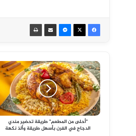
فيسبوك
‫X
ماسنجر
مشاركة عبر البريد
طباعة
"أحلى
من
المطعم"
طريقة
تحضير
مندي
الدجاج
في
الفرن
"أحلى من المطعم" طريقة تحضير مندي
بأسهل
الدجاج في الفرن بأسهل طريقة وألذ نكهة
طريقة
وألذ