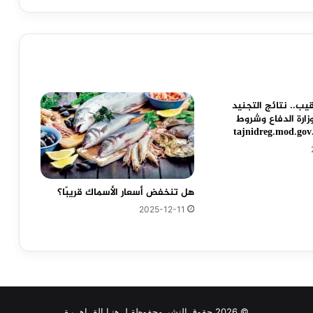
يب.. نتائج التجنيد
موحد 1445 وزارة الدفاع وشروط
هل تنخفض أسعار الأسماك قريبًا؟
2025-12-11
© 2026 حقوق النشر محفوظة لـ هنـا القــاهــرة