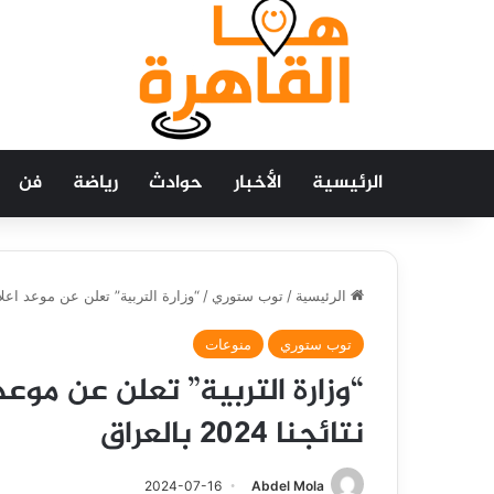
الرئيسية
الأخبار
حوادث
رياضة
فن
الرئيسية
/
توب ستوري
/
“وزارة التربية” تعلن عن موعد اعلان نتيج
توب ستوري
منوعات
“وزارة التربية” تعلن عن موع
نتائجنا 2024 بالعراق
2024-07-16
Abdel Mola