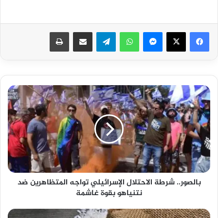
فيسبوك
‫X
ماسنجر
واتساب
تيلقرام
مشاركة عبر البريد
طباعة
بالصور..
شرطة
الاحتلال
الإسرائيلي
تواجه
المتظاهرين
ضد
نتنياهو
بقوة
بالصور.. شرطة الاحتلال الإسرائيلي تواجه المتظاهرين ضد
غاشمة
نتنياهو بقوة غاشمة
شعبة