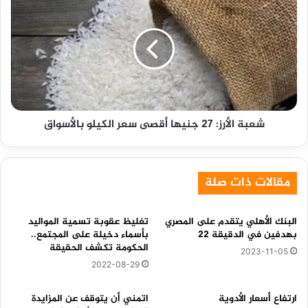
الأرز:
27
جنيها
أقصى
سعر
الكيلو
بالأسواق
شعبة الأرز: 27 جنيها أقصى سعر الكيلو بالأسواق
مقالات ذات صلة
البنك الأهلي يتقدم على المصري
تغليظ عقوبة تسمية المواليد
بهدفين في الدقيقة 22
بأسماء دخيلة على المجتمع..
الحكومة تكشف الحقيقة
2023-11-05
2022-08-29
ارتفاع أسعار الأدوية
اتمني أن يتوقف عن المزايدة