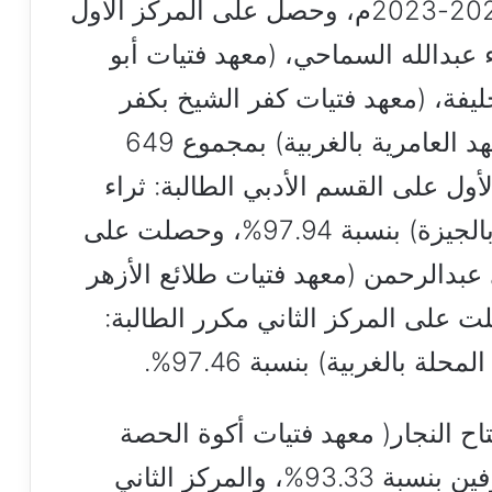
الثانوية الأزهرية للعام الدراسي 2022-2023م، وحصل على المركز الأول
عبدالله السماحي، (معهد فتيات أبو
ليفة، (معهد فتيات كفر الشيخ بكفر
الشيخ)، وعصام هلال الحريري (معهد العامرية بالغربية) بمجموع 649
مركز الأول على القسم الأدبي الطالبة: ثراء
سمير الرشيدي (معهد فتيات ناهيا بالجيزة) بنسبة 97.94%، وحصلت على
 عبدالرحمن (معهد فتيات طلائع الأزهر
97.46%، كما حصلت على المركز الثاني مكرر الطالبة:
 بالغربية) بنسبة 97.46%.
ح النجار( معهد فتيات أكوة الحصة
بالغربية) على المركز الأول للمكفوفين بنسبة 93.33%، والمركز الثاني