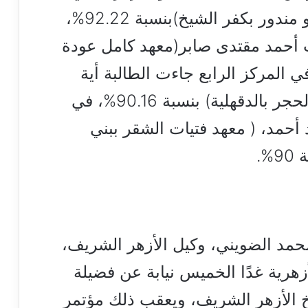
الطالب بلال محمد جمعة (معهد أبو مندور بكفر الشيخ)بنسبة 92.22%،
لب أحمد مقتدى صابر(معهد كامل عودة
جيزة) بنسبة 91.27%، وفي المركز الرابع جاءت الطالبة أية
محمد عجور، (معهد فتيات أويش الحجر بالدقهلية) بنسبة 90.16%، في
أحمد، ( معهد فتيات الشقر ببني
.
محمد الضويني، وكيل الأزهر الشريف،
لأزهرية غدًا الخميس نيابة عن فضيلة
يخ الأزهر الشريف، ويعقب ذلك مؤتمر