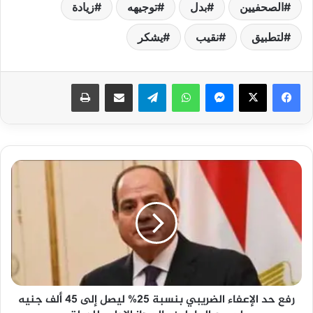
الصحفيين
بدل
توجيهه
زيادة
لتطبيق
نقيب
يشكر
فيسبوك
‫X
ماسنجر
واتساب
تيلقرام
مشاركة عبر البريد
طباعة
رفع
حد
الإعفاء
الضريبي
بنسبة
25%
ليصل
إلى
45
رفع حد الإعفاء الضريبي بنسبة 25% ليصل إلى 45 ألف جنيه
ألف
جنيه