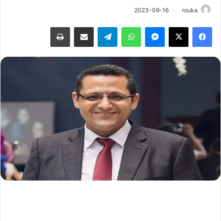
2023-09-16
rouka
فيسبوك
‫X
ماسنجر
واتساب
تيلقرام
مشاركة عبر البريد
طباعة