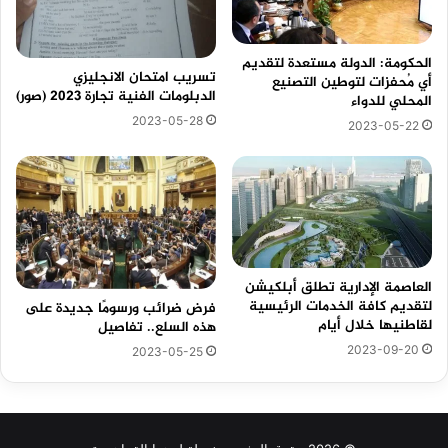
الحكومة: الدولة مستعدة لتقديم
تسريب امتحان الانجليزي
أي مُحفزات لتوطين التصنيع
الدبلومات الفنية تجارة 2023 (صور)
المحلي للدواء
2023-05-28
2023-05-22
العاصمة الإدارية تطلق أبلكيشن
لتقديم كافة الخدمات الرئيسية
فرض ضرائب ورسومًا جديدة على
لقاطنيها خلال أيام
هذه السلع.. تفاصيل
2023-09-20
2023-05-25