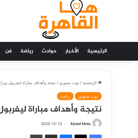
الرئيسية
الأخبار
حوادث
رياضة
فن
الرئيسية
/
توب ستوري
/
نتيجة وأهداف مباراة ليفربول وبرا
توب ستوري
رياضة
نتيجة وأهداف مباراة ليفربول
2025-12-13
Abdel Mola
فيسبوك
‫X
ماسنجر
مشاركة عبر البريد
طباعة