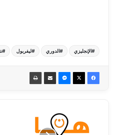
الإنجليزي
الدوري
ليفربول
نت
فيسبوك
‫X
ماسنجر
مشاركة عبر البريد
طباعة
ربيعة
يقود
دفاع
العين