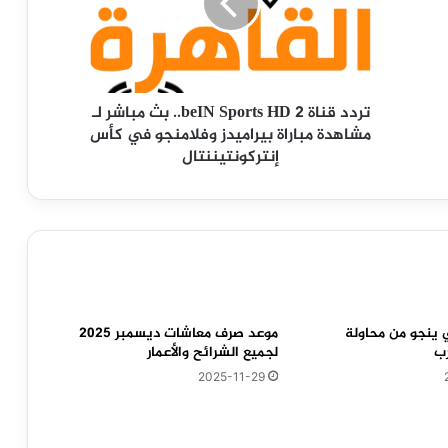
HD
2..
بث
مباشر
لـ
تردد قناة beIN Sports HD 2.. بث مباشر لـ
مشاهدة
مشاهدة مباراة بيراميدز وفلامنجو في كأس
مباراة
إنتركونتيننتال
بيراميدز
وفلامنجو
في
كأس
إنتركونتيننتال
 ينجو من محاولة
موعد صرف معاشات ديسمبر 2025
رب
لجميع الشرائح والأعمار
2025-11-29