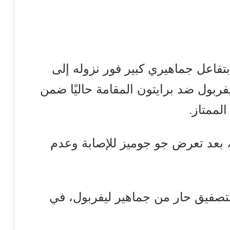
اعل جماهيري كبير فور نزوله إلى
فربول ضد برايتون المقامة حاليًا ضمن
شارك صلاح بديلًا في الدقيقة 26، بعد تعرض جو جوميز للإصابة وعدم
صفيق حار من جماهير ليفربول، في