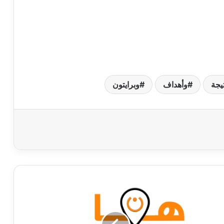
يجة
وأهداف
وبرايتون
تردد
قناة
beIN
Sports