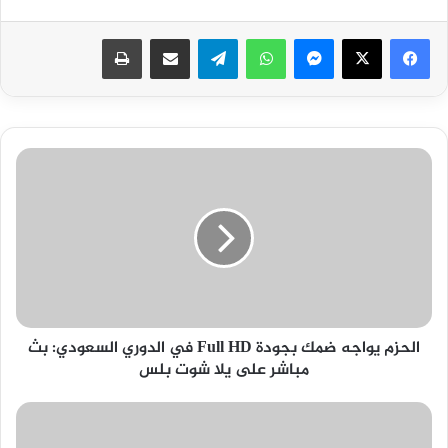
فيسبوك
‫X
ماسنجر
واتساب
تيلقرام
مشاركة عبر البريد
طباعة
الحزم
يواجه
ضمك
بجودة
Full
HD
في
الدوري
السعودي:
الحزم يواجه ضمك بجودة Full HD في الدوري السعودي: بث
بث
مباشر على يلا شوت بلس
مباشر
على
يلا
مباراة
شوت
أيوب