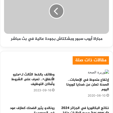
بلس
سبور
وبشكتاش
بجودة
عالية
في
بث
مباشر
مباراة أيوب سبور وبشكتاش بجودة عالية في بث مباشر
مقالات ذات صلة
وظائف بالخط الثالث لـ«مترو
الأنفاق».. تعرف على الشروط
إرتفاع ملحوظ في الإصابات..
وأماكن التوظيف
الصحة تعلن عن ضحايا كورونا
اليوم
2023-09-16
2020-06-10
نتائج البكالوريا في الجزائر 2024
رونالدو يثير الضحك كعازف عود
bac.onec.dz جميع الولايات وزارة
في السعودية