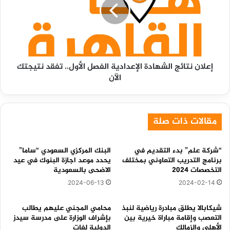
الإعدادية
الفصل
الأول..
تفقد
نتيجتك
الآن
إعلان نتائج الشهادة الإعدادية الفصل الأول.. تفقد نتيجتك
الآن
مقالات ذات صلة
“شركة علم” بدء التقديم في
البنك المركزي السعودي “ساما”
برنامج التدريب التعاوني بمختلف
يحدد موعد اجازة البنوك في عيد
التخصصات 2024
الاضحى بالسعودية
2024-06-13
2024-02-14
شيكابالا يطلق مبادرة رياضية لنبذ
محامي المجني عليهم يطالب
التعصب وإقامة مباراة خيرية بين
بإشراف الوزارة على مدرسة سيدز
الأهلي والزمالك
الدولية لغات