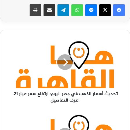
فيسبوك
‫X
ماسنجر
واتساب
تيلقرام
مشاركة عبر البريد
طباعة
تحديث
أسعار
الذهب
في
مصر
اليوم:
ارتفاع
سعر
عيار
تحديث أسعار الذهب في مصر اليوم: ارتفاع سعر عيار 21،
21،
اعرف التفاصيل
اعرف
التفاصيل
إعلان
نتائج
الشهادة