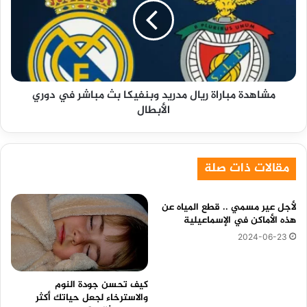
مدريد
وبنفيكا
بث
مباشر
في
دوري
مشاهدة مباراة ريال مدريد وبنفيكا بث مباشر في دوري
الأبطال
الأبطال
مقالات ذات صلة
لأجل عير مسمي .. قطع المياه عن
هذه الأماكن في الإسماعيلية
2024-06-23
كيف تحسن جودة النوم
والاسترخاء لجعل حياتك أكثر