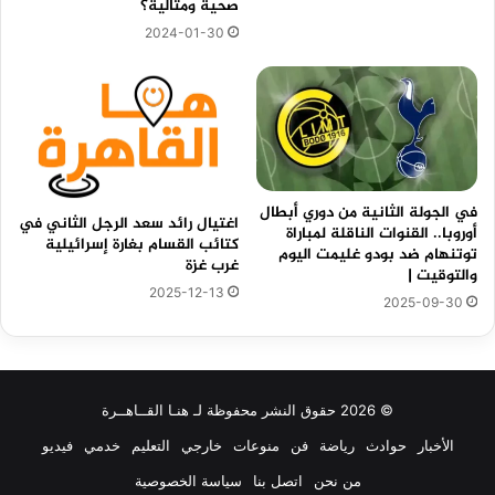
صحية ومثالية؟
2024-01-30
في الجولة الثانية من دوري أبطال
اغتيال رائد سعد الرجل الثاني في
أوروبا.. القنوات الناقلة لمباراة
كتائب القسام بغارة إسرائيلية
توتنهام ضد بودو غليمت اليوم
غرب غزة
والتوقيت |
2025-12-13
2025-09-30
© 2026 حقوق النشر محفوظة لـ هنـا القــاهــرة
الأخبار
حوادث
رياضة
فن
منوعات
خارجي
التعليم
خدمي
فيديو
من نحن
اتصل بنا
سياسة الخصوصية