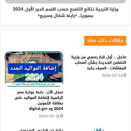
2024
وزارة التربية نتائج التاسع حسب الاسم الدور الأول 2024
بسوريا..
بسوريا.. «رابط شغال وسريع»
«رابط
شغال
وسريع»
مقالات ذات صلة
عاجل .. أول قرار رسمي من وزيرة
التضامن الجديدة بشأن أصحاب
المعاشات : الصرف بكره
2024-07-14
سجل الآن.. رابط بوابة مصر
الرقمية لإضافة المواليد على
بطاقة التموين
2024 digital.gov.eg
2024-02-18
بقرار من الرئيس السيسي..