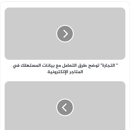
"
التجارة"
توضح
طرق
التعامل
مع
بيانات
المستهلك
في
" التجارة" توضح طرق التعامل مع بيانات المستهلك في
المتاجر
المتاجر الإلكترونية
الإلكترونية
وزارة
التربية
نتائج
التاسع
حسب
الاسم
الدور
الأول