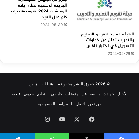
الجريدة الرسمية تعلن زيادة
المعاشات 2024: شوف هتصرف
كام قبل العيد
2024-05-30
الهيئة العامة لتقويم التعليم
والتدريب تعلن عن خطوات
التسجيل في اختبار نافس
2024-04-26
© 2026 حقوق النشر محفوظة لـ هنـا القــاهــرة
الأخبار
حوادث
رياضة
فن
منوعات
خارجي
التعليم
خدمي
فيديو
من نحن
اتصل بنا
سياسة الخصوصية
فيسبوك
‫X
‫YouTube
انستقرام