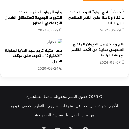
“أحدث أغاني لولو” التردد الجديد
وزارة الموارد البشرية تحدد
لـ قناة وناسة على القمر الصناعي
الشروط الجديدة لاستحقاق الضمان
نايل سات
الاجتماعي المطور
2024-07-29
2024-05-29
هام وعاجل من الديوان الملكي
السعودي بداية من الأحد القادم
بعد اختيار كريم عبد العزيز لبطولة
عبر هذا الرابط
“الاختيار٢”.. تعرف على مؤلف
العمل
2024-03-07
2020-06-24
© 2026 حقوق النشر محفوظة لـ هنـا القــاهــرة
الأخبار
حوادث
رياضة
فن
منوعات
خارجي
التعليم
خدمي
فيديو
من نحن
اتصل بنا
سياسة الخصوصية
فيسبوك
‫X
‫YouTube
انستقرام