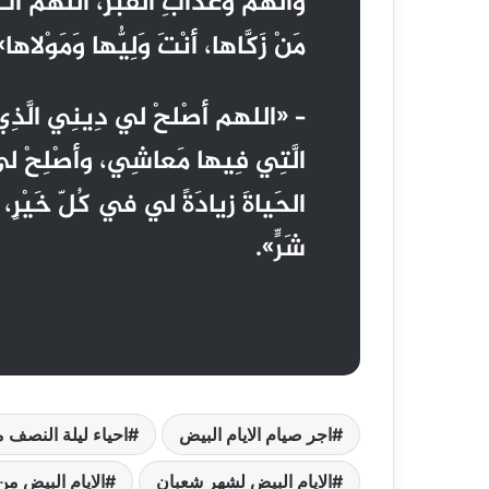
وَالهَمِّ وَعَذَابِ القَبْرِ، اللَّهُمَّ 
مَنْ زَكَّاها، أنْتَ وَلِيُّها وَمَوْلاها»
– «اللهم أصْلحْ لي دِينِي الَّذِي ه
الَّتِي فِيها مَعاشِي، وأصْلِحْ لي
الحَياةَ زيادَةً لي في كُلّ خَيْرٍ، و
شَرٍّ».
اجر صيام الايام البيض
احياء ليلة النصف 
الايام البيض لشهر شعبان
الايام البيض م