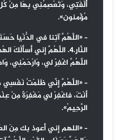
مُؤْمنون».
– «اللَّهُمَّ آتِنا في الدُّنْيا حَسَن
اللَّهُمَّ اغْفِرْ لي، وَارْحَمْنِي، و
– «اللَّهُمَّ إنِّي ظَلَمْتُ نَفْسِي ظُلْم
أنْتَ، فاغْفِرْ لي مَغْفِرَةً مِنْ عِنْد
الرَّحِيمُ».
– «اللهم إني أعوذ بك مِنَ العَجْزِ،