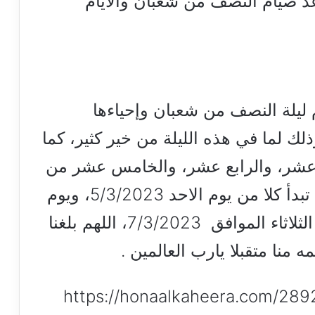
عد صيام النصف من شعبان والأيام
م ليلة النصف من شعبان وإحياءها
لك لما في هذه الليلة من خير كثير، كما
 عشر، والرابع عشر، والخامس عشر من
شهر شعبان؛ والذي من المقرر أن تبدأ كلا من يوم الاحد 5/3/2023، ويوم
الاثنين الموافق 6/3/2023، ويوم الثلاثاء الموافق 7/3/2023، اللهم بلغنا
منا متقبلا يارب العالمين .
https://honaalkaheera.com/