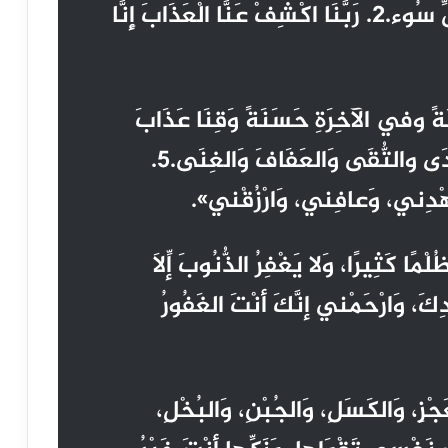
أُلْفَتِي، وَتَعْصِمُنِي بِهَا مِنْ كُلِّ سُوء.2. رَبَّنَا اكْشِفْ عَنَّا الْعَذَابَ إِنَّا
َةً وفي الآخِرَةِ حَسَنَةً وَقِنَا عَذَابَ
النَّارِ.4. اللَّهُمَّ إني أسألُكَ الهُدَى والتُّقَى وَالعَفَافَ وَالغِنَى.5.
َاهْدِني، وَعافِني، وَارْزُقْني».
ًا كَثِيرًا، وَلا يَغْفِرُ الذُّنُوبَ إِلاَّ
ِكَ، وَارْحَمْني إنَّكَ أنْتَ الغَفُورُ
 وَالكَسَلِ، وَالجُبْنِ، وَالبُخْلِ،