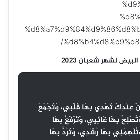
%d9
%d8%
%d8%a7%d9%84%d9%86%d8%b
%d8%b4%d8%b9%d8
لبيض لشهر شعبان 2023
مِنْ عِنْدِكَ تَهْدِي بِهَا قَلْبِي، وَتَجْمَعُ
تُصْلِحُ بِهَا غَائِبِي، وَتَرْفَعُ بِهَا
لْهِمُنِي بِهَا رُشْدِي، وَتَرُدُّ بِهَا