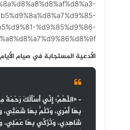
%8a%d8%a8%d8%af%d8%a3-
b5%d9%8a%d8%a7%d9%85-
5%d9%81-%d9%85%d9%86-
%a8%d8%a7%d9%86%d8%9f/
الأدعية المستجابة في صيام الأيام ا
– «اللَّهُمَّ؛ إِنِّي أَسْأَلُكَ رَحْمَةً 
بِهَا أَمْرِي، وَتَلُمُّ بِهَا شَعَثِي، وَ
شَاهِدِي، وَتُزَكِّي بِهَا عَمَلِي، وَتُ