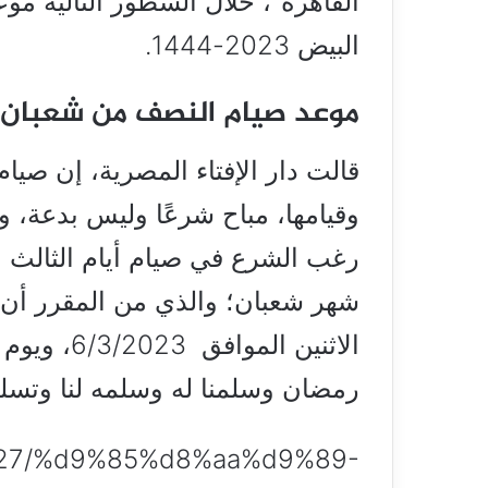
القاهرة”، خلال السطور التالية مو
البيض 2023-1444.
موعد صيام النصف من شعبان
قالت دار الإفتاء المصرية، إن صيا
وقيامها، مباح شرعًا وليس بدعة، وذ
رغب الشرع في صيام أيام الثالث
رمضان وسلمنا له وسلمه لنا وتسلمه 
28927/%d9%85%d8%aa%d9%89-