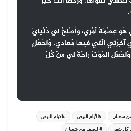
آتِ نَفْسِي تَقْوَاها، وَزَكِّها أنْتَ خَيْرُ
.
ُوَ عِصْمَةُ أمْرِي، وأصْلِحْ لي دُنْيايَ
 آخِرَتِي الَّتي فيها مَعادي، وَاجْعَلِ
َاجْعَلِ المَوْتَ راحَةً لي مِنْ كُلّ
من شعبان
الأيام البيض
الايام البيض
ن كل شهر
النصف من شعبان