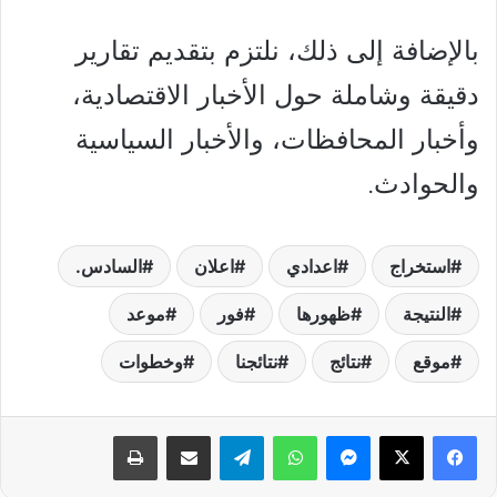
بالإضافة إلى ذلك، نلتزم بتقديم تقارير
دقيقة وشاملة حول الأخبار الاقتصادية،
وأخبار المحافظات، والأخبار السياسية
والحوادث.
استخراج
اعدادي
اعلان
السادس.
النتيجة
ظهورها
فور
موعد
موقع
نتائج
نتائجنا
وخطوات
فيسبوك
‫X
ماسنجر
واتساب
تيلقرام
مشاركة عبر البريد
طباعة