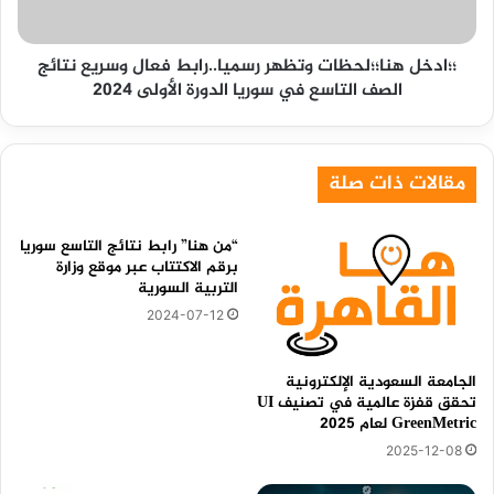
وسريع
نتائج
؛؛ادخل هنا؛؛لحظات وتظهر رسميا..رابط فعال وسريع نتائج
الصف
الصف التاسع في سوريا الدورة الأولى 2024
التاسع
في
سوريا
الدورة
مقالات ذات صلة
الأولى
2024
“من هنا” رابط نتائج التاسع سوريا
برقم الاكتتاب عبر موقع وزارة
التربية السورية
2024-07-12
الجامعة السعودية الإلكترونية
تحقق قفزة عالمية في تصنيف UI
GreenMetric لعام 2025
2025-12-08