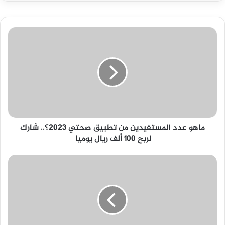
ماهو
عدد
المستفيدين
من
تطبيق
صحتي
2023؟..
شارك
لربح
ماهو عدد المستفيدين من تطبيق صحتي 2023؟.. شارك
100
لربح 100 ألف ريال يوميا
ألف
ريال
يوميا
؛؛
ادخل
هنا؛؛
لحظات
وتظهر
رسميا..رابط
فعال