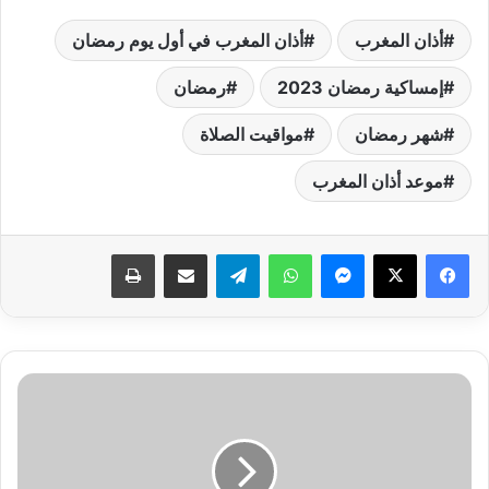
أذان المغرب
أذان المغرب في أول يوم رمضان
إمساكية رمضان 2023
رمضان
شهر رمضان
مواقيت الصلاة
موعد أذان المغرب
فيسبوك
‫X
ماسنجر
واتساب
تيلقرام
مشاركة عبر البريد
طباعة
رمضان
2023..
مشاهدة
مسلسل
الكبير