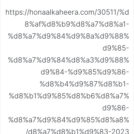
https://honaalkaheera.com/30511/%d
8%af%d8%b9%d8%a7%d8%a1-
%d8%a7%d9%84%d9%8a%d9%88%
d9%85-
%d8%a7%d9%84%d8%a3%d9%88%
d9%84-%d9%85%d9%86-
%d8%b4%d9%87%d8%b1-
%d8%b1%d9%85%d8%b6%d8%a7%
d9%86-
%d8%a7%d9%84%d9%85%d8%a8%
d8%a7%d8%b1%d9%83-2023/