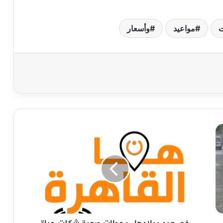
ت
مواعيد
وأسعار
في
عيد
ميلادها..
محطات
صعبة
شكلت
حياة
أيقونة
الاستعراض
شريهان