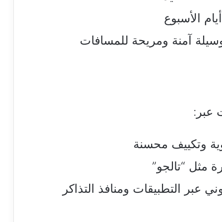
يام الأسبوع
سيلة آمنة ومريحة للمسافات
 عبر:
وية وتكييف محسنة
ة مثل “تالجو”
ني عبر التطبيقات ومنافذ التذاكر