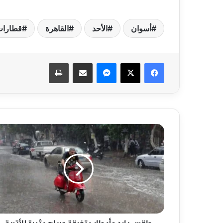
أسوان
الأحد
القاهرة
قطارا
فيسبوك
‫X
ماسنجر
مشاركة عبر البريد
طباعة
طقس
بارد
وأمطار
متفرقة
ورياح
مثيرة
للأتربة
اليوم
الأحد