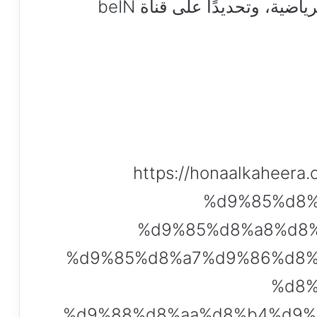
عبر شبكة قنوات بي إن سبورت الرياضية، وتحديدًا على قناة beIN
https://honaalkahee
%d9%85%d8%
%d9%85%d8%a8%d8%
%d9%85%d8%a7%d9%86%d8%
%d8%
%d9%88%d8%aa%d8%b4%d9%