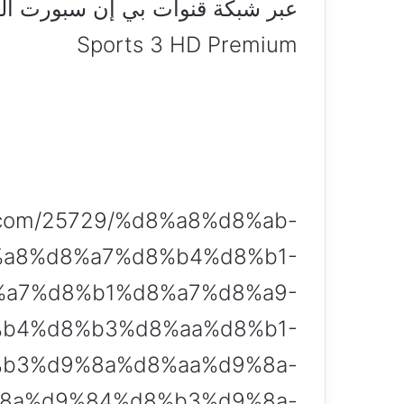
Sports 3 HD Premium
ra.com/25729/%d8%a8%d8%ab-
a8%d8%a7%d8%b4%d8%b1-
a7%d8%b1%d8%a7%d8%a9-
b4%d8%b3%d8%aa%d8%b1-
b3%d9%8a%d8%aa%d9%8a-
8a%d9%84%d8%b3%d9%8a-