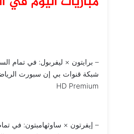
مباريات اليوم في ال
– برايتون × ليفربول: في تمام السا
HD Premium
– إيفرتون × ساوثهامبتون: في تمام 