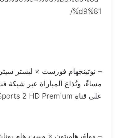
%d9%81/
– نوتينجهام فورست × ليستر سيتي
مساءً، وتُذاع المباراة عبر شبكة ق
على قناة beIN Sports 2 HD Premium
– وولفرهامبتون × وست هام يونايت