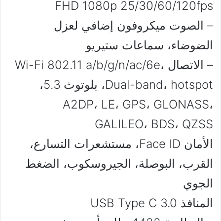
FHD 1080p 25/30/60/120fps
– الصوت ميكروفون إضافي لعزل
الضوضاء، سماعات ستيريو
– الاتصال Wi-Fi 802.11 a/b/g/n/ac/6e،
Dual-band، hotspot، بلوتوث 5.3،
A2DP، LE، GPS، GLONASS،
GALILEO، BDS، QZSS
الأمان Face ID، مستشعرات التسارع،
القرب، البوصلة، الجيروسكوب، الضغط
الجوي
المنافذ USB Type C 3.0