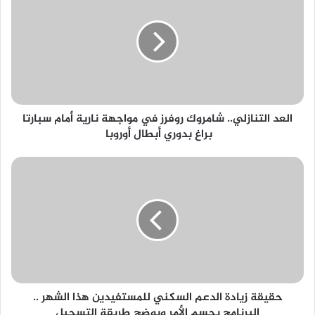
شامروك
روفرز
في
مواجهة
نارية
أمام
سبارتا
العد التنازلي.. شامروك روفرز في مواجهة نارية أمام سبارتا
براغ
براغ بدوري أبطال أوروبا
بدوري
أبطال
أوروبا
حقيقة
زيادة
الدعم
السكني
للمستفيدين
هذا
الشهر
..
البرنامج
حقيقة زيادة الدعم السكني للمستفيدين هذا الشهر ..
يحسم
البرنامج يحسم الأمر ويوضح طريقة التسجيل
الأمر