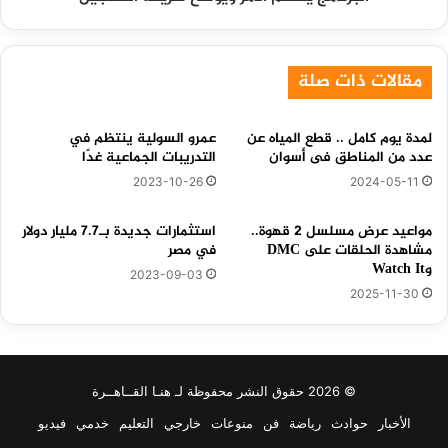
ويوضح
طريقة
التسجيل
مقالات ذات صلة
لمدة يوم كامل .. قطع المياه عن
عمرو السولية ينتظم في
عدد من المناطق فى أسوان
التدريبات الجماعية غدًا
2023-10-26
2024-05-11
مواعيد عرض مسلسل ٢ قهوة..
استثمارات جديدة بـ7.7 مليار دولار
مشاهدة الحلقات على DMC
في مصر
وWatch It
2023-09-03
2025-11-30
© 2026 حقوق النشر محفوظة لـ هنـا القــاهــرة
الأخبار
حوادث
رياضة
فن
منوعات
خارجي
التعليم
خدمي
فيديو