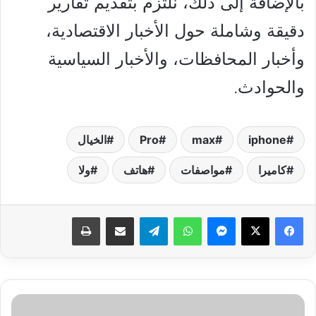
بالإضافة إلى ذلك، نلتزم بتقديم تقارير
دقيقة وشاملة حول الأخبار الاقتصادية،
وأخبار المحافظات، والأخبار السياسية
والحوادث.
iphone
max
Pro
الخيال
كاميرا
مواصفات
هاتف
ولا
فيسبوك
‫X
ماسنجر
واتساب
تيلقرام
مشاركة عبر البريد
طباعة
العد
التنازلي..