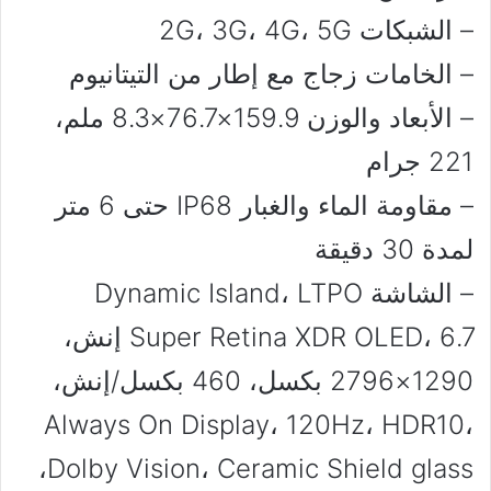
– الشبكات 2G، 3G، 4G، 5G
– الخامات زجاج مع إطار من التيتانيوم
– الأبعاد والوزن 159.9×76.7×8.3 ملم،
221 جرام
– مقاومة الماء والغبار IP68 حتى 6 متر
لمدة 30 دقيقة
– الشاشة Dynamic Island، LTPO
Super Retina XDR OLED، 6.7 إنش،
1290×2796 بكسل، 460 بكسل/إنش،
Always On Display، 120Hz، HDR10،
Dolby Vision، Ceramic Shield glass،