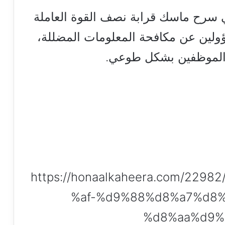
ي سرح ماسك قرابة نصف القوة العاملة
ولين عن مكافحة المعلومات المضللة،
 الموظفين بشكل طوعي.
https://honaalkaheera.com/22
%af-%d9%88%d8%a7%d8
%d8%aa%d9%