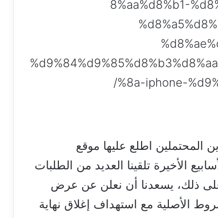
8%aa%d8%b1-%d8
%d8%a5%d8%
%d8%ae%
%d9%84%d9%85%d8%b3%d8%aa
%8a-iphone-%d
ن المحتملين اطلع عليها موقع
ابيع الأخيرة تلقينا العديد من الطلبات
ءً على ذلك، يسعدنا أن نعلن عن عرض
شروط الأصلية مع استهداف إغلاق نهاية