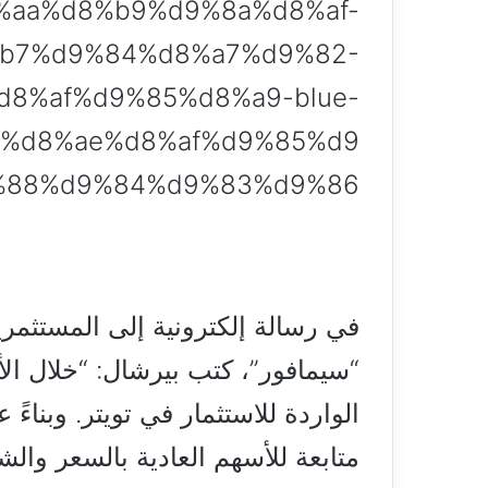
%aa%d8%b9%d9%8a%d8%af-
b7%d9%84%d8%a7%d9%82-
d8%af%d9%85%d8%a9-blue-
%d8%ae%d8%af%d9%85%d9
9%88%d9%84%d9%83%d9%86/
في رسالة إلكترونية إلى المستثمري
“سيمافور”، كتب بيرشال: “خلال الأس
الواردة للاستثمار في تويتر. وبنا
متابعة للأسهم العادية بالسعر وال