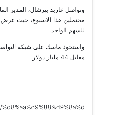
وتواصل غاريد بيرشال، المدير الم
للسهم الواحد.
واستحوذ ماسك على شبكة التواصل ا
مقابل 44 مليار دولار.
3218/%d8%aa%d9%88%d9%8a%d