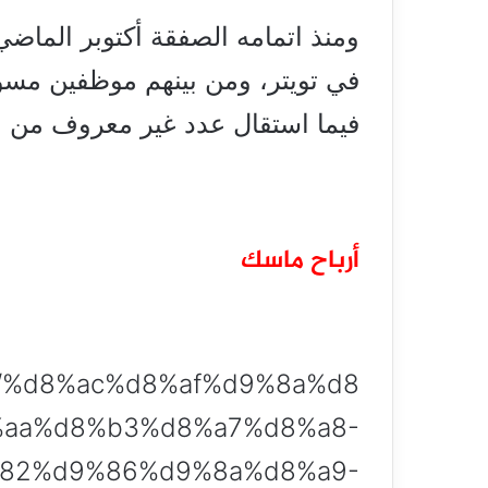
ومنذ اتمامه الصفقة أكتوبر الماض
في تويتر، ومن بينهم موظفين مسؤ
فيما استقال عدد غير معروف من
أرباح ماسك
982/%d8%ac%d8%af%d9%8a%d8
%aa%d8%b3%d8%a7%d8%a8-
82%d9%86%d9%8a%d8%a9-