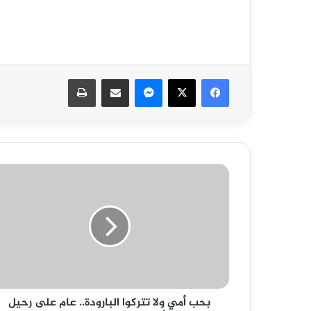
فيسبوك
‫X
ماسنجر
مشاركة عبر البريد
طباعة
بحب
أمي
ولا
تتركوا
البارودة..
عام
على
رحيل
صاحب
بحب أمي ولا تتركوا البارودة.. عام على رحيل
الأرواح