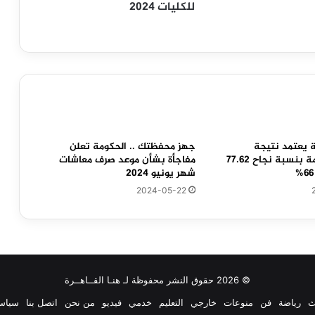
للكليات 2024
ة يعتمد نتيجة
جهز محفظتك .. الحكومة تعلن
الإعدادية العامة بنسبة نجاح 77.62
مفاجأة بشأن موعد صرف معاشات
شهر يونيو 2024
2024-05-22
© 2026 حقوق النشر محفوظة لـ هنـا القــاهــرة
ث
رياضة
فن
منوعات
خارجي
التعليم
خدمي
فيديو
من نحن
اتصل بنا
سياس