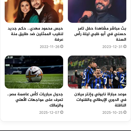
بث مباشر مشاهدة حفل تامر
حبس محمود مهدي.. حكم جديد
حسني في أبو ظبي ليلة رأس
لنقيب الممثلين ضد طليق منة
السنة
عرفة
2023-12-31
2022-11-26
موعد مباراة نابولي وإنتر ميلان
جدول مباريات كأس عاصمة مصر..
في الدوري الإيطالي والقنوات
تعرف على مواجهات الأهلي
الناقلة
والزمالك
2025-12-07
2025-10-25