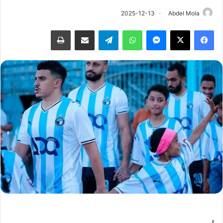
2025-12-13
Abdel Mola
فيسبوك
‫X
ماسنجر
واتساب
تيلقرام
مشاركة عبر البريد
طباعة