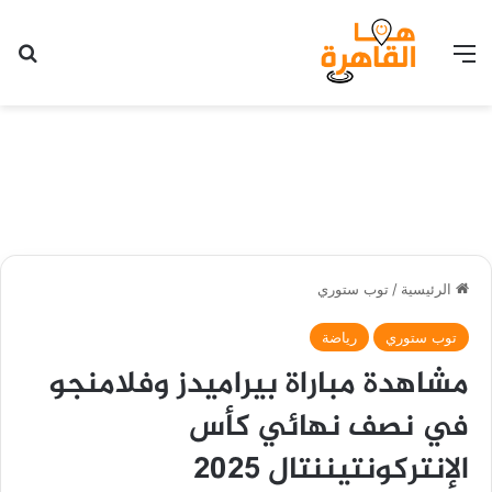
القائمة
بح
الرئيسية
/
توب ستوري
توب ستوري
رياضة
مشاهدة مباراة بيراميدز وفلامنجو
في نصف نهائي كأس
الإنتركونتيننتال 2025