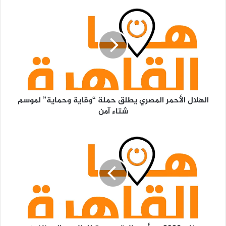
الهلال
الأحمر
المصري
يطلق
حملة
“وقاية
وحماية”
لموسم
شتاء
الهلال الأحمر المصري يطلق حملة “وقاية وحماية” لموسم
آمن
شتاء آمن
يناير
2026
يبدأ
بعطلات
رسمية
للطلاب
والموظفين