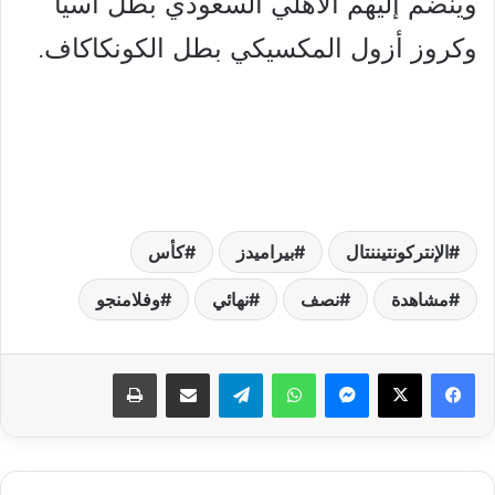
وينضم إليهم الأهلي السعودي بطل آسيا
وكروز أزول المكسيكي بطل الكونكاكاف.
الإنتركونتيننتال
بيراميدز
كأس
مشاهدة
نصف
نهائي
وفلامنجو
فيسبوك
‫X
ماسنجر
واتساب
تيلقرام
مشاركة عبر البريد
طباعة